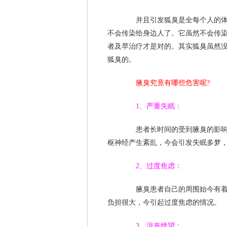
并且引发狐臭是全每个人的体质
不会传染给身边人了。它虽然不会传
者及早治疗才是对的。其实狐臭虽然
狐臭的。
腋臭究竟有哪些危害呢?
1、严重失眠：
患者长时间的受到腋臭的影响，
枢神经产生紊乱，今会引发失眠多梦
2、过度焦虑：
腋臭患者自己的周围始今有着难
负担很大，今引起过度焦虑的情况。
3、沮丧绝望：