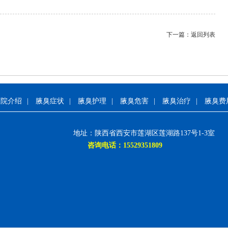
下一篇：
返回列表
医院介绍
|
腋臭症状
|
腋臭护理
|
腋臭危害
|
腋臭治疗
|
腋臭费
地址：陕西省西安市莲湖区莲湖路137号1-3室
咨询电话：15529351809