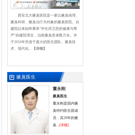
西安北大腋臭医院是一家以腋臭病理、
腋臭科研、腋臭治疗为对象的腋臭医院。自
建院以来始终秉承"毕生捍卫您的健康与尊
严"的建院理念，治愈腋臭患者数万名。并
于2016年凭借于庞大的医生团队、腋臭技
术、现代化...
【详细】
腋臭医生
董永刚
腋臭医生
董永刚是国内腋
臭特约医生团成
员，其20年的腋
臭
...[详细]